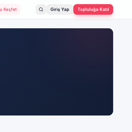
'u Keşfet
Giriş Yap
Topluluğa Katıl