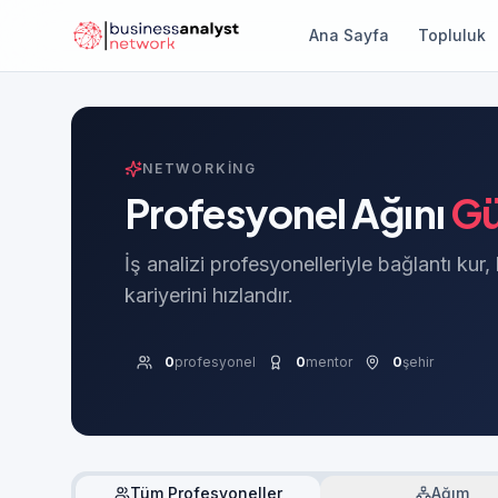
Ana Sayfa
Topluluk
NETWORKING
Profesyonel Ağını
Gü
İş analizi profesyonelleriyle bağlantı kur,
kariyerini hızlandır.
0
profesyonel
0
mentor
0
şehir
Tüm Profesyoneller
Ağım