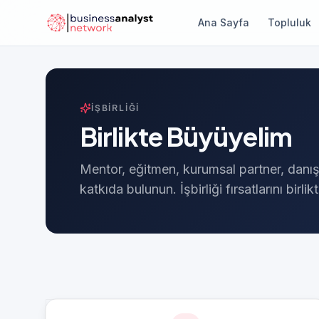
Ana Sayfa
Topluluk
İŞBİRLİĞİ
Birlikte Büyüyelim
Mentor, eğitmen, kurumsal partner, danış
katkıda bulunun. İşbirliği fırsatlarını birli