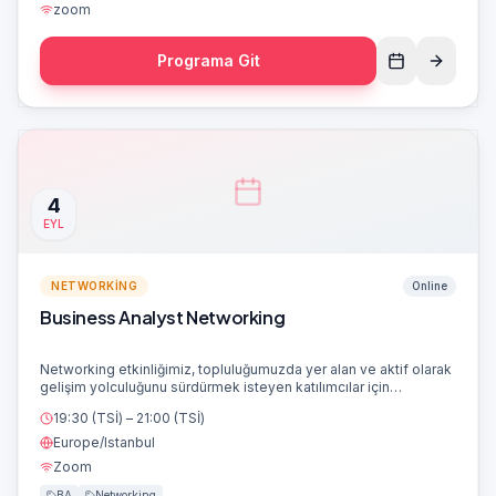
boyunca katılımcılar, BAN Global dijital etkinlik deneyimi üzerine
zoom
hazırlanan ortak bir vaka üzerinde çalışacaktır. Vaka kapsamında
paydaş notları ve kullanıcı ihtiyaçları analiz edilecek; problem
Programa Git
tanımı, iş hedefleri, kapsam, varsayımlar ve paydaşlar
netleştirilecektir. Ardından yapay zekâ desteğiyle Product Goal,
Epic, Product Backlog, User Story, Acceptance Criteria ve test
senaryoları oluşturulacaktır. Katılımcılar yalnızca yapay zekâdan
çıktı almayı değil; doğru bağlamı ve kısıtları içeren promptlar
hazırlamayı, üretilen çıktılardaki eksiklik ve çelişkileri
belirlemeyi, gereksinimleri INVEST yaklaşımıyla iyileştirmeyi ve
sonuçları insan denetimiyle doğrulamayı deneyimleyecektir.
Program; kısa anlatımlar, canlı yapay zekâ demonstrasyonları,
4
küçük grup çalışmaları, akran değerlendirmesi ve eğitmen geri
EYL
bildiriminden oluşur. Belirli bir yapay zekâ aracına bağlı değildir;
farklı araçlarda uygulanabilecek, iş analizine özel ve tekrar
kullanılabilir bir çalışma yaklaşımı kazandırır.
NETWORKING
Online
Business Analyst Networking
Networking etkinliğimiz, topluluğumuzda yer alan ve aktif olarak
gelişim yolculuğunu sürdürmek isteyen katılımcılar için
tasarlanmış, 90 dakikalık interaktif bir çevrim içi etkinliktir. Bu
19:30 (TSİ)
– 21:00 (TSİ)
buluşmada katılımcılar: İş Analizi alanındaki gelişmeleri ve
trendleri öğrenir, Etkinlik katılımcılarının paylaşımları ile çalışma
Europe/Istanbul
alanları ve iş analizi konusunda bakış açısını derinleştirir, BAN
Zoom
platformunun sunduğu öğrenme ve gelişim alanlarını yakından
tanır, İş analizi yolculuğunda nasıl ilerleyeceklerine dair net bir
BA
Networking